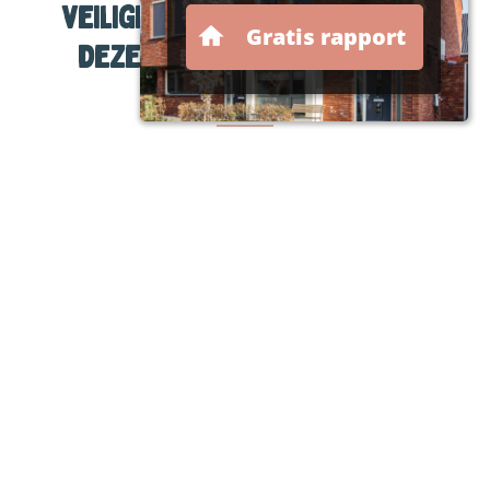
veiligheidszorgplicht. Als u
deze schendt, bent u niet
verzekerd.
Wie is verzekerd?
Wanneer bent u verzekerd op de
werknemersschadeverzekering?
Wat is verzekerd op een SVW?