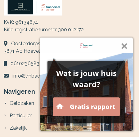
KvK: 96134674
Kifid registratienummer 300.012172
Oosterdorpsstraat 54
3871 AE
Hoevelaken
0610236583
info@lmbadvies.nl
Navigeren
Geldzaken
Particulier
Zakelijk