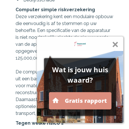
Computer simple riskverzekering
Deze verzekering kent een modulaire opbouw
die eenvoudig is af te stemmen op uw
behoefte. Een specificatie van de apparatuur
is niet noodzakelijk, slechts de nieuwwaarde
van de apparatuur hoeft te worden
opgegeven tot een maximum van €
125.000,00.
De computer simple riskverzekering bestaat
uit een basismodule, waarin een dekking
voor materiële schade, extra kosten en
reconstructiekosten is opgenomen.
Daarnaast kan worden gekozen voor
optionele modules, zoals elektronica,
transport, eigen gebrek en data/software.
Tegen welke risico's