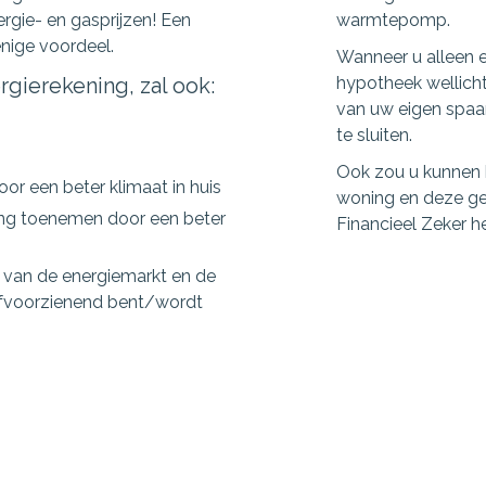
rgie- en gasprijzen! Een
warmtepomp.
enige voordeel.
Wanneer u alleen e
gierekening, zal ook:
hypotheek wellicht
van uw eigen spaar
te sluiten.
Ook zou u kunnen 
r een beter klimaat in huis
woning en deze geb
ng toenemen door een beter
Financieel Zeker h
e van de energiemarkt en de
lfvoorzienend bent/wordt
mings-maatregelen?
Onze rekentoo
 deze te verduurzamen, dan
, u mag dan tot 106% (in
Wat is mijn maxi
oning lenen.
Wat zijn mijn maan