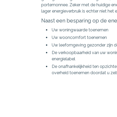
portemonnee. Zeker met de huidige ene
lager energieverbruik is echter niet het 
Naast een besparing op de ener
Uw woningwaarde toenemen
Uw wooncomfort toenemen
Uw leefomgeving gezonder zijn doo
De verkoopbaarheid van uw woni
energielabel
De onafhankelijkheid ten opzicht
overheid toenemen doordat u ze
Hoe financier ik mijn verduurza
Als u een woning koopt en van plan bent
kunt u een hoger hypotheekbedrag krijgen
plaats van 100%) van de waarde van de w