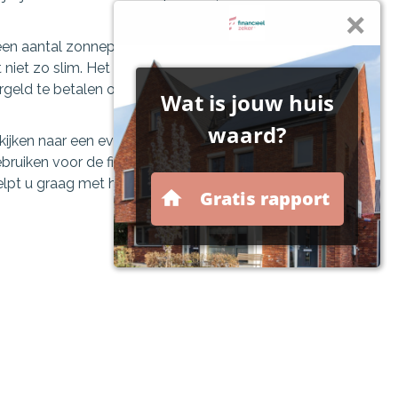
en aantal zonnepanelen wilt, is een extra
 niet zo slim. Het kan voordeliger zijn om deze
geld te betalen of hiervoor een aparte lening af
kijken naar een eventuele overwaarde op uw
ruiken voor de financiering. LMB Advies |
elpt u graag met het maken van de juiste keuze.
ls
male hypotheek
dlasten bij een lineaire hypotheek