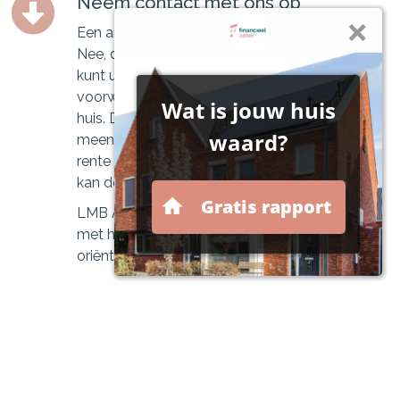
Neem contact met ons op
Een ander huis, dus een nieuwe hypotheek?
Nee, dat hoeft niet. Bij veel geldverstrekkers
kunt u uw hypotheek en de aantrekkelijke
voorwaarden meeverhuizen naar uw nieuwe
huis. Dit wordt ook wel de verhuisregeling of
meeneemregeling genoemd. Als u een lage
rente of aantrekkelijke hypotheekvorm heeft,
kan de verhuisregeling erg interessant zijn.
LMB Advies | Financieel Zeker kan u helpen
met het beantwoorden van al uw vragen. Een
oriëntatiegesprek is vrijblijvend en kost u niets!
Maak hier een afspraak
Onze rekentools