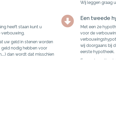
Wij leggen graag ui
Een tweede hy
ing heeft staan kunt u
Met een 2e hypot
e verbouwing.
voor de verbouwing
verbouwingshypoth
at uw geld in stenen worden
wij doorgaans bij 
ip geld nodig hebben voor
eerste hypotheek.
....) dan wordt dat misschien
Een 2e hypotheek bi
mogelijk, al zitte
Lening afsluiten voor verbouwing