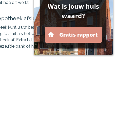
t hoe dit werkt.
potheek afsluiten
heek kunt u uw bestaande hypotheek ophogen
. U sluit als het ware een extra
eek af. Extra bijlenen op uw hypotheek regelen
dezelfde bank of hypotheekverstrekker als uw
j een andere bank afsluiten is in principe ook
n hier soms haken en ogen aan.